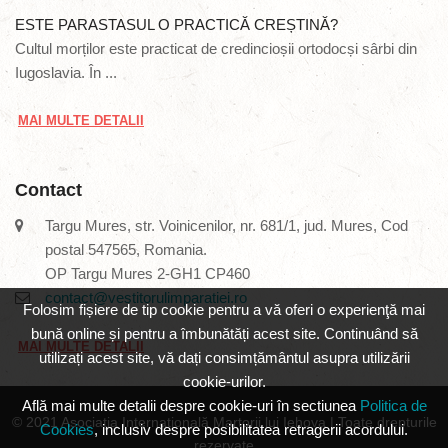
ESTE PARASTASUL O PRACTICĂ CREȘTINĂ?
Cultul morților este practicat de credincioșii ortodocși sârbi din
Iugoslavia. În ...
MAI MULTE DETALII
Contact
Targu Mures, str. Voinicenilor, nr. 681/1, jud. Mures, Cod
postal 547565, Romania.
OP Targu Mures 2-GH1 CP460
contact@vestitorulimparatiei.ro
Folosim fișiere de tip cookie pentru a vă oferi o experienţă mai
bună online și pentru a îmbunătăți acest site. Continuând să
MAI MULTE DETALII
utilizați acest site, vă dați consimțământul asupra utilizării
cookie-urilor.
Află mai multe detalii despre cookie-uri în sectiunea
Politica de
© 2021 Asociația Internațională Martorii lui Iehova | Toate drepturile
Cookies
, inclusiv despre posibilitatea retragerii acordului.
rezervate