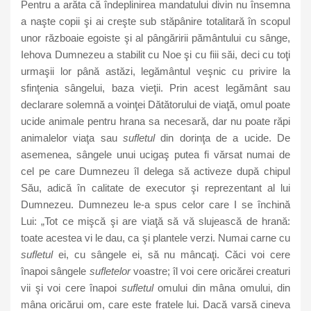
Pentru a arăta că îndeplinirea mandatului divin nu însemna
a naşte copii şi ai creşte sub stăpânire totalitară în scopul
unor războaie egoiste şi al pângăririi pământului cu sânge,
Iehova Dumnezeu a stabilit cu Noe şi cu fiii săi, deci cu toţi
urmaşii lor până astăzi, legământul veşnic cu privire la
sfinţenia sângelui, baza vieţii. Prin acest legământ sau
declarare solemnă a voinţei Dătătorului de viaţă, omul poate
ucide animale pentru hrana sa necesară, dar nu poate răpi
animalelor viaţa sau
sufletul
din dorinţa de a ucide. De
asemenea, sângele unui ucigaş putea fi vărsat numai de
cel pe care Dumnezeu îl delega să activeze după chipul
Său, adică în calitate de executor şi reprezentant al lui
Dumnezeu. Dumnezeu le-a spus celor care I se închină
Lui: „Tot ce mişcă şi are viaţă să vă slujească de hrană:
toate acestea vi le dau, ca şi plantele verzi. Numai carne cu
sufletul
ei, cu sângele ei, să nu mâncaţi. Căci voi cere
înapoi sângele
sufletelor
voastre; îl voi cere oricărei creaturi
vii şi voi cere înapoi
sufletul
omului din mâna omului, din
mâna oricărui om, care este fratele lui. Dacă varsă cineva