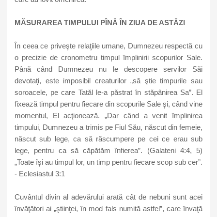
MĂSURAREA TIMPULUI PÎNĂ ÎN ZIUA DE ASTĂZI
În ceea ce priveşte relaţiile umane, Dumnezeu respectă cu
o precizie de cronometru timpul împlinirii scopurilor Sale.
Până când Dumnezeu nu le descopere servilor Săi
devotaţi, este imposibil creaturilor „să ştie timpurile sau
soroacele, pe care Tatăl le-a păstrat în stăpânirea Sa”. El
fixează timpul pentru fiecare din scopurile Sale şi, când vine
momentul, El acţionează. „Dar când a venit împlinirea
timpului, Dumnezeu a trimis pe Fiul Său, născut din femeie,
născut sub lege, ca să răscumpere pe cei ce erau sub
lege, pentru ca să căpătăm înfierea”. (Galateni 4:4, 5)
„Toate îşi au timpul lor, un timp pentru fiecare scop sub cer”.
- Eclesiastul 3:1
Cuvântul divin al adevărului arată cât de nebuni sunt acei
învăţători ai „ştiinţei, în mod fals numită astfel”, care învaţă