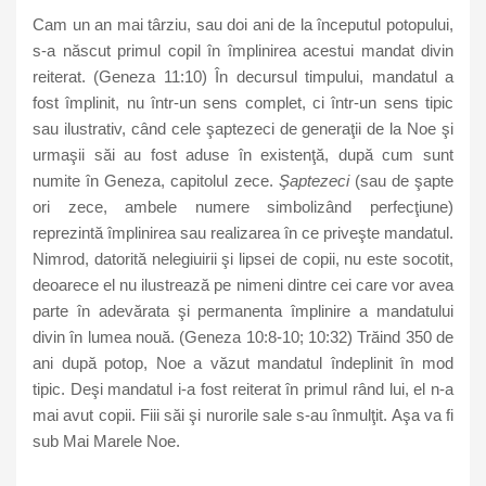
Cam un an mai târziu, sau doi ani de la începutul potopului,
s-a născut primul copil în împlinirea acestui mandat divin
reiterat. (Geneza 11:10) În decursul timpului, mandatul a
fost împlinit, nu într-un sens complet, ci într-un sens tipic
sau ilustrativ, când cele şaptezeci de generaţii de la Noe şi
urmaşii săi au fost aduse în existenţă, după cum sunt
numite în Geneza, capitolul zece.
Şaptezeci
(sau de şapte
ori zece, ambele numere simbolizând perfecţiune)
reprezintă împlinirea sau realizarea în ce priveşte mandatul.
Nimrod, datorită nelegiuirii şi lipsei de copii, nu este socotit,
deoarece el nu ilustrează pe nimeni dintre cei care vor avea
parte în adevărata şi permanenta împlinire a mandatului
divin în lumea nouă. (Geneza 10:8-10; 10:32) Trăind 350 de
ani după potop, Noe a văzut mandatul îndeplinit în mod
tipic. Deşi mandatul i-a fost reiterat în primul rând lui, el n-a
mai avut copii. Fiii săi şi nurorile sale s-au înmulţit. Aşa va fi
sub Mai Marele Noe.