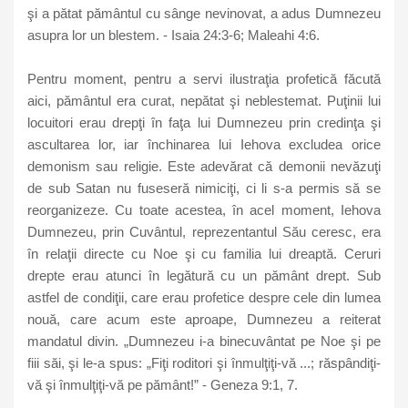
şi a pătat pământul cu sânge nevinovat, a adus Dumnezeu
asupra lor un blestem. - Isaia 24:3-6; Maleahi 4:6.
Pentru moment, pentru a servi ilustraţia profetică făcută
aici, pământul era curat, nepătat şi neblestemat. Puţinii lui
locuitori erau drepţi în faţa lui Dumnezeu prin credinţa şi
ascultarea lor, iar închinarea lui Iehova excludea orice
demonism sau religie. Este adevărat că demonii nevăzuţi
de sub Satan nu fuseseră nimiciţi, ci li s-a permis să se
reorganizeze. Cu toate acestea, în acel moment, Iehova
Dumnezeu, prin Cuvântul, reprezentantul Său ceresc, era
în relaţii directe cu Noe şi cu familia lui dreaptă. Ceruri
drepte erau atunci în legătură cu un pământ drept. Sub
astfel de condiţii, care erau profetice despre cele din lumea
nouă, care acum este aproape, Dumnezeu a reiterat
mandatul divin. „Dumnezeu i-a binecuvântat pe Noe şi pe
fiii săi, şi le-a spus: „Fiţi roditori şi înmulţiţi-vă ...; răspândiţi-
vă şi înmulţiţi-vă pe pământ!” - Geneza 9:1, 7.