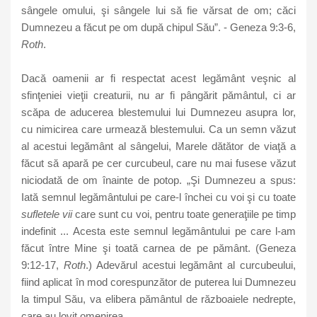
sângele omului, şi sângele lui să fie vărsat de om; căci
Dumnezeu a făcut pe om după chipul Său”. - Geneza 9:3-6,
Roth
.
Dacă oamenii ar fi respectat acest legământ veşnic al
sfinţeniei vieţii creaturii, nu ar fi pângărit pământul, ci ar
scăpa de aducerea blestemului lui Dumnezeu asupra lor,
cu nimicirea care urmează blestemului. Ca un semn văzut
al acestui legământ al sângelui, Marele dătător de viaţă a
făcut să apară pe cer curcubeul, care nu mai fusese văzut
niciodată de om înainte de potop. „Şi Dumnezeu a spus:
Iată semnul legământului pe care-l închei cu voi şi cu toate
sufletele vii
care sunt cu voi, pentru toate generaţiile pe timp
indefinit ... Acesta este semnul legământului pe care l-am
făcut între Mine şi toată carnea de pe pământ. (Geneza
9:12-17,
Roth
.) Adevărul acestui legământ al curcubeului,
fiind aplicat în mod corespunzător de puterea lui Dumnezeu
la timpul Său, va elibera pământul de războaiele nedrepte,
care au lovit omenirea.