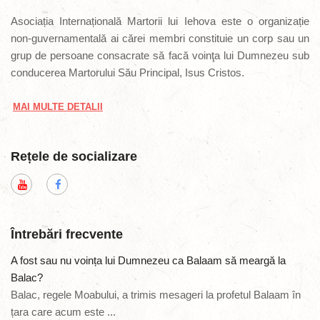
Asociația Internațională Martorii lui Iehova este o organizație
non-guvernamentală ai cărei membri constituie un corp sau un
grup de persoane consacrate să facă voinţa lui Dumnezeu sub
conducerea Martorului Său Principal, Isus Cristos.
MAI MULTE DETALII
Rețele de socializare
Întrebări frecvente
A fost sau nu voința lui Dumnezeu ca Balaam să meargă la
Balac?
Balac, regele Moabului, a trimis mesageri la profetul Balaam în
țara care acum este ...