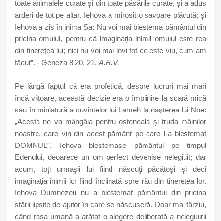
toate animalele curate şi din toate păsările curate, şi a adus
arderi de tot pe altar. Iehova a mirosit o savoare plăcută; şi
Iehova a zis în inima Sa: Nu voi mai blestema pământul din
pricina omului, pentru că imaginaţia inimii omului este rea
din tinereţea lui; nici nu voi mai lovi tot ce este viu, cum am
făcut”. - Geneza 8:20, 21,
A.R.V.
Pe lângă faptul că era profetică, despre lucruri mai mari
încă viitoare, această decizie era o împlinire la scară mică
sau în miniatură a cuvintelor lui Lameh la naşterea lui Noe:
„Acesta ne va mângâia pentru osteneala şi truda mâinilor
noastre, care vin din acest pământ pe care l-a blestemat
DOMNUL”. Iehova blestemase pământul pe timpul
Edenului, deoarece un om perfect devenise nelegiuit; dar
acum, toţi urmaşii lui fiind născuţi păcătoşi şi deci
imaginaţia inimii lor fiind înclinată spre rău din tinereţea lor,
Iehova Dumnezeu nu a blestemat pământul din pricina
stării lipsite de ajutor în care se născuseră. Doar mai târziu,
când rasa umană a arătat o alegere deliberată a nelegiuirii