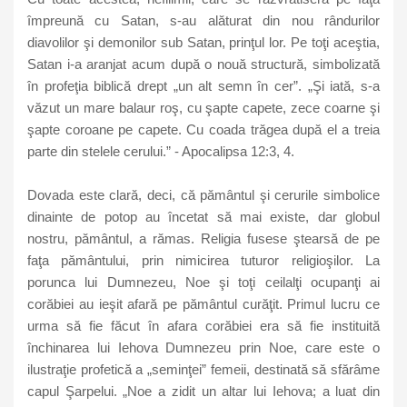
împreună cu Satan, s-au alăturat din nou rândurilor
diavolilor şi demonilor sub Satan, prinţul lor. Pe toţi aceştia,
Satan i-a aranjat acum după o nouă structură, simbolizată
în profeţia biblică drept „un alt semn în cer”. „Şi iată, s-a
văzut un mare balaur roş, cu şapte capete, zece coarne şi
şapte coroane pe capete. Cu coada trăgea după el a treia
parte din stelele cerului.” - Apocalipsa 12:3, 4.
Dovada este clară, deci, că pământul şi cerurile simbolice
dinainte de potop au încetat să mai existe, dar globul
nostru, pământul, a rămas. Religia fusese ştearsă de pe
faţa pământului, prin nimicirea tuturor religioşilor. La
porunca lui Dumnezeu, Noe şi toţi ceilalţi ocupanţi ai
corăbiei au ieşit afară pe pământul curăţit. Primul lucru ce
urma să fie făcut în afara corăbiei era să fie instituită
închinarea lui Iehova Dumnezeu prin Noe, care este o
ilustraţie profetică a „seminţei” femeii, destinată să sfărâme
capul Şarpelui. „Noe a zidit un altar lui Iehova; a luat din