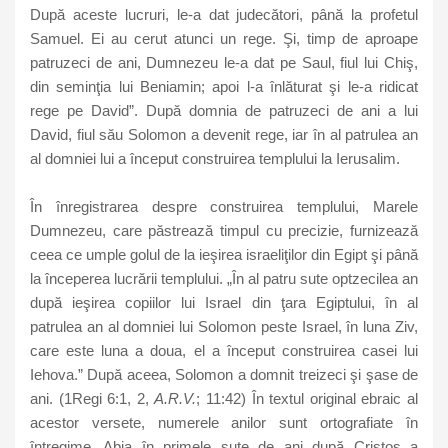
După aceste lucruri, le-a dat judecători, până la profetul
Samuel. Ei au cerut atunci un rege. Şi, timp de aproape
patruzeci de ani, Dumnezeu le-a dat pe Saul, fiul lui Chiş,
din seminţia lui Beniamin; apoi l-a înlăturat şi le-a ridicat
rege pe David”. După domnia de patruzeci de ani a lui
David, fiul său Solomon a devenit rege, iar în al patrulea an
al domniei lui a început construirea templului la Ierusalim.
În înregistrarea despre construirea templului, Marele
Dumnezeu, care păstrează timpul cu precizie, furnizează
ceea ce umple golul de la ieşirea israeliţilor din Egipt şi până
la începerea lucrării templului. „În al patru sute optzecilea an
după ieşirea copiilor lui Israel din ţara Egiptului, în al
patrulea an al domniei lui Solomon peste Israel, în luna Ziv,
care este luna a doua, el a început construirea casei lui
Iehova.” După aceea, Solomon a domnit treizeci şi şase de
ani. (1Regi 6:1, 2,
A.R.V.
; 11:42) În textul original ebraic al
acestor versete, numerele anilor sunt ortografiate în
întregime. Abia în primele sute de ani după Cristos a