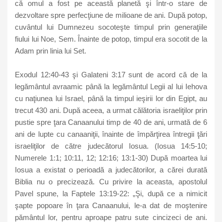
că omul a fost pe această planetă şi într-o stare de
dezvoltare spre perfecţiune de milioane de ani. După potop,
cuvântul lui Dumnezeu socoteşte timpul prin generaţiile
fiului lui Noe, Sem. Înainte de potop, timpul era socotit de la
Adam prin linia lui Set.
Exodul 12:40-43 şi Galateni 3:17 sunt de acord că de la
legământul avraamic până la legământul Legii al lui Iehova
cu naţiunea lui Israel, până la timpul ieşirii lor din Egipt, au
trecut 430 ani. După aceea, a urmat călătoria israeliţilor prin
pustie spre ţara Canaanului timp de 40 de ani, urmată de 6
ani de lupte cu canaaniţii, înainte de împărţirea întregii ţări
israeliţilor de către judecătorul Iosua. (Iosua 14:5-10;
Numerele 1:1; 10:11, 12; 12:16; 13:1-30) După moartea lui
Iosua a existat o perioadă a judecătorilor, a cărei durată
Biblia nu o precizează. Cu privire la aceasta, apostolul
Pavel spune, la Faptele 13:19-22: „Şi, după ce a nimicit
şapte popoare în ţara Canaanului, le-a dat de moştenire
pământul lor, pentru aproape patru sute cincizeci de ani.