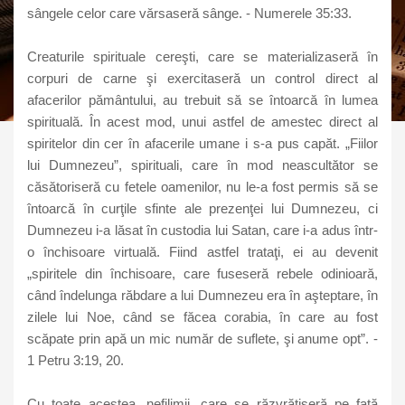
sângele celor care vărsaseră sânge. - Numerele 35:33.
Creaturile spirituale cereşti, care se materializaseră în
corpuri de carne şi exercitaseră un control direct al
afacerilor pământului, au trebuit să se întoarcă în lumea
spirituală. În acest mod, unui astfel de amestec direct al
spiritelor din cer în afacerile umane i s-a pus capăt. „Fiilor
lui Dumnezeu”, spirituali, care în mod neascultător se
căsătoriseră cu fetele oamenilor, nu le-a fost permis să se
întoarcă în curţile sfinte ale prezenţei lui Dumnezeu, ci
Dumnezeu i-a lăsat în custodia lui Satan, care i-a adus într-
o închisoare virtuală. Fiind astfel trataţi, ei au devenit
„spiritele din închisoare, care fuseseră rebele odinioară,
când îndelunga răbdare a lui Dumnezeu era în aşteptare, în
zilele lui Noe, când se făcea corabia, în care au fost
scăpate prin apă un mic număr de suflete, şi anume opt”. -
1 Petru 3:19, 20.
Cu toate acestea, nefilimii, care se răzvrătiseră pe faţă