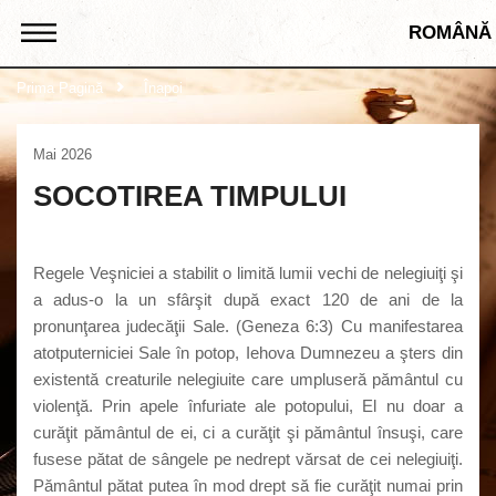
ROMÂNĂ
Prima Pagină
Înapoi
Mai 2026
SOCOTIREA TIMPULUI
Regele Veşniciei a stabilit o limită lumii vechi de nelegiuiţi şi
a adus-o la un sfârşit după exact 120 de ani de la
pronunţarea judecăţii Sale. (Geneza 6:3) Cu manifestarea
atotputerniciei Sale în potop, Iehova Dumnezeu a şters din
existentă creaturile nelegiuite care umpluseră pământul cu
violenţă. Prin apele înfuriate ale potopului, El nu doar a
curăţit pământul de ei, ci a curăţit şi pământul însuşi, care
fusese pătat de sângele pe nedrept vărsat de cei nelegiuiţi.
Pământul pătat putea în mod drept să fie curăţit numai prin