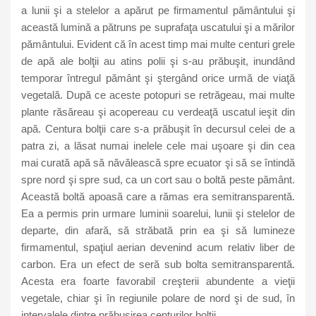
a lunii şi a stelelor a apărut pe firmamentul pământului şi
această lumină a pătruns pe suprafaţa uscatului şi a mărilor
pământului. Evident că în acest timp mai multe centuri grele
de apă ale bolţii au atins polii şi s-au prăbuşit, inundând
temporar întregul pământ şi ştergând orice urmă de viaţă
vegetală. După ce aceste potopuri se retrăgeau, mai multe
plante răsăreau şi acopereau cu verdeaţă uscatul ieşit din
apă. Centura bolţii care s-a prăbuşit în decursul celei de a
patra zi, a lăsat numai inelele cele mai uşoare şi din cea
mai curată apă să năvălească spre ecuator şi să se întindă
spre nord şi spre sud, ca un cort sau o boltă peste pământ.
Această boltă apoasă care a rămas era semitransparentă.
Ea a permis prin urmare luminii soarelui, lunii şi stelelor de
departe, din afară, să străbată prin ea şi să lumineze
firmamentul, spaţiul aerian devenind acum relativ liber de
carbon. Era un efect de seră sub bolta semitransparentă.
Acesta era foarte favorabil creşterii abundente a vieţii
vegetale, chiar şi în regiunile polare de nord şi de sud, în
intervalele dintre prăbuşirea centurilor bolţii.