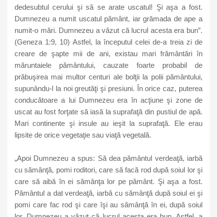
dedesubtul cerului şi să se arate uscatul! Şi aşa a fost.
Dumnezeu a numit uscatul pământ, iar grămada de ape a
numit-o mări. Dumnezeu a văzut că lucrul acesta era bun”.
(Geneza 1:9, 10) Astfel, la începutul celei de-a treia zi de
creare de şapte mii de ani, existau mari frământări în
măruntaiele pământului, cauzate foarte probabil de
prăbuşirea mai multor centuri ale bolţii la polii pământului,
supunându-l la noi greutăţi şi presiuni. În orice caz, puterea
conducătoare a lui Dumnezeu era în acţiune şi zone de
uscat au fost forţate să iasă la suprafaţă din pustiul de apă.
Mari continente şi insule au ieşit la suprafaţă. Ele erau
lipsite de orice vegetaţie sau viaţă vegetală.
„Apoi Dumnezeu a spus: Să dea pământul verdeaţă, iarbă
cu sămânţă, pomi roditori, care să facă rod după soiul lor şi
care să aibă în ei sămânţa lor pe pământ. Şi aşa a fost.
Pământul a dat verdeaţă, iarbă cu sămânţă după soiul ei şi
pomi care fac rod şi care îşi au sămânţă în ei, după soiul
lor. Dumnezeu a văzut că lucrul acesta era bun. Astfel, a