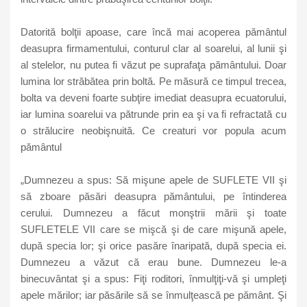
Datorită bolţii apoase, care încă mai acoperea pământul
deasupra firmamentului, conturul clar al soarelui, al lunii şi
al stelelor, nu putea fi văzut pe suprafaţa pământului. Doar
lumina lor străbătea prin boltă. Pe măsură ce timpul trecea,
bolta va deveni foarte subţire imediat deasupra ecuatorului,
iar lumina soarelui va pătrunde prin ea şi va fi refractată cu
o strălucire neobişnuită. Ce creaturi vor popula acum
pământul
„Dumnezeu a spus: Să mişune apele de SUFLETE VII şi
să zboare păsări deasupra pământului, pe întinderea
cerului. Dumnezeu a făcut monştrii mării şi toate
SUFLETELE VII care se mişcă şi de care mişună apele,
după specia lor; şi orice pasăre înaripată, după specia ei.
Dumnezeu a văzut că erau bune. Dumnezeu le-a
binecuvântat şi a spus: Fiţi roditori, înmulţiţi-vă şi umpleţi
apele mărilor; iar păsările să se înmulţească pe pământ. Şi