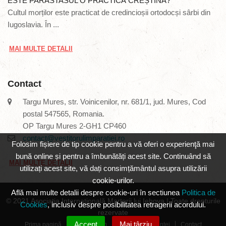
ESTE PARASTASUL O PRACTICĂ CREȘTINĂ?
Cultul morților este practicat de credincioșii ortodocși sârbi din
Iugoslavia. În ...
MAI MULTE DETALII
Contact
Targu Mures, str. Voinicenilor, nr. 681/1, jud. Mures, Cod
postal 547565, Romania.
OP Targu Mures 2-GH1 CP460
contact@vestitorulimparatiei.ro
Folosim fișiere de tip cookie pentru a vă oferi o experienţă mai
bună online și pentru a îmbunătăți acest site. Continuând să
MAI MULTE DETALII
utilizați acest site, vă dați consimțământul asupra utilizării
cookie-urilor.
Află mai multe detalii despre cookie-uri în sectiunea
Politica de
© 2021 Asociația Internațională Martorii lui Iehova | Toate drepturile
Cookies
, inclusiv despre posibilitatea retragerii acordului.
rezervate
Accept
Mai târziu
Prima pagină
Cine suntem
Principiile credinței
Contact