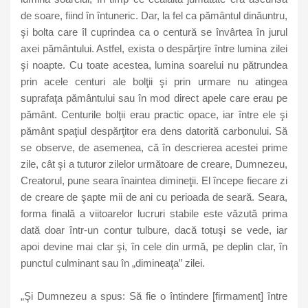
de soare, fiind în întuneric. Dar, la fel ca pământul dinăuntru,
şi bolta care îl cuprindea ca o centură se învârtea în jurul
axei pământului. Astfel, exista o despărţire între lumina zilei
şi noapte. Cu toate acestea, lumina soarelui nu pătrundea
prin acele centuri ale bolţii şi prin urmare nu atingea
suprafaţa pământului sau în mod direct apele care erau pe
pământ. Centurile bolţii erau practic opace, iar între ele şi
pământ spaţiul despărţitor era dens datorită carbonului. Să
se observe, de asemenea, că în descrierea acestei prime
zile, cât şi a tuturor zilelor următoare de creare, Dumnezeu,
Creatorul, pune seara înaintea dimineţii. El începe fiecare zi
de creare de şapte mii de ani cu perioada de seară. Seara,
forma finală a viitoarelor lucruri stabile este văzută prima
dată doar într-un contur tulbure, dacă totuşi se vede, iar
apoi devine mai clar şi, în cele din urmă, pe deplin clar, în
punctul culminant sau în „dimineaţa” zilei.
„Şi Dumnezeu a spus: Să fie o întindere [firmament] între