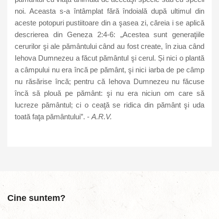
noi. Aceasta s-a întâmplat fără îndoială după ultimul din
aceste potopuri pustiitoare din a şasea zi, căreia i se aplică
descrierea din Geneza 2:4-6: „Acestea sunt generaţiile
cerurilor şi ale pământului când au fost create, în ziua când
Iehova Dumnezeu a făcut pământul şi cerul. Și nici o plantă
a câmpului nu era încă pe pământ, şi nici iarba de pe câmp
nu răsărise încă; pentru că Iehova Dumnezeu nu făcuse
încă să plouă pe pământ: şi nu era niciun om care să
lucreze pământul; ci o ceaţă se ridica din pământ şi uda
toată faţa pământului”. -
A.R.V.
Cine suntem?