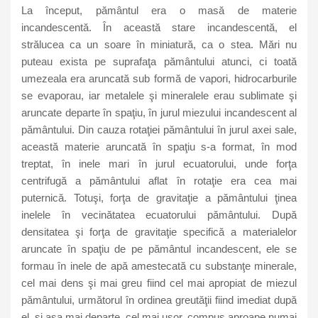
La început, pământul era o masă de materie
incandescentă. În această stare incandescentă, el
strălucea ca un soare în miniatură, ca o stea. Mări nu
puteau exista pe suprafaţa pământului atunci, ci toată
umezeala era aruncată sub formă de vapori, hidrocarburile
se evaporau, iar metalele şi mineralele erau sublimate şi
aruncate departe în spaţiu, în jurul miezului incandescent al
pământului. Din cauza rotaţiei pământului în jurul axei sale,
această materie aruncată în spaţiu s-a format, în mod
treptat, în inele mari în jurul ecuatorului, unde forţa
centrifugă a pământului aflat în rotaţie era cea mai
puternică. Totuşi, forţa de gravitaţie a pământului ţinea
inelele în vecinătatea ecuatorului pământului. După
densitatea şi forţa de gravitaţie specifică a materialelor
aruncate în spaţiu de pe pământul incandescent, ele se
formau în inele de apă amestecată cu substanţe minerale,
cel mai dens şi mai greu fiind cel mai apropiat de miezul
pământului, următorul în ordinea greutăţii fiind imediat după
el, şi aşa mai departe, cel mai uşor, compus aproape numai