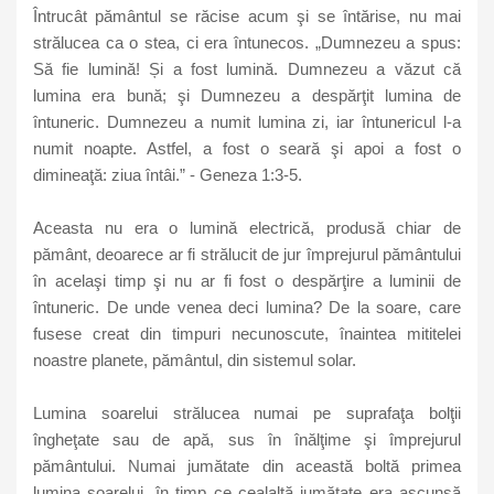
Întrucât pământul se răcise acum şi se întărise, nu mai
strălucea ca o stea, ci era întunecos. „Dumnezeu a spus:
Să fie lumină! Și a fost lumină. Dumnezeu a văzut că
lumina era bună; şi Dumnezeu a despărţit lumina de
întuneric. Dumnezeu a numit lumina zi, iar întunericul l-a
numit noapte. Astfel, a fost o seară şi apoi a fost o
dimineaţă: ziua întâi.” - Geneza 1:3-5.
Aceasta nu era o lumină electrică, produsă chiar de
pământ, deoarece ar fi strălucit de jur împrejurul pământului
în acelaşi timp şi nu ar fi fost o despărţire a luminii de
întuneric. De unde venea deci lumina? De la soare, care
fusese creat din timpuri necunoscute, înaintea mititelei
noastre planete, pământul, din sistemul solar.
Lumina soarelui strălucea numai pe suprafaţa bolţii
îngheţate sau de apă, sus în înălţime şi împrejurul
pământului. Numai jumătate din această boltă primea
lumina soarelui, în timp ce cealaltă jumătate era ascunsă