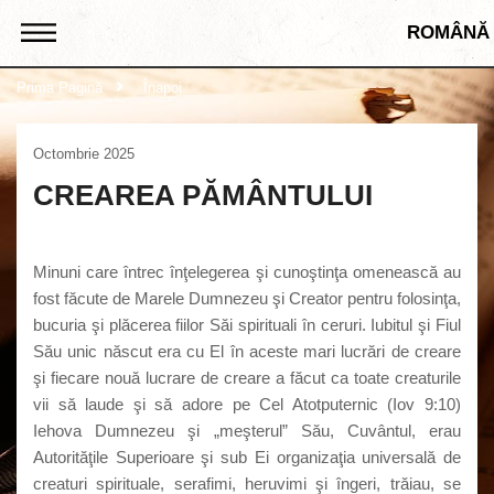
ROMÂNĂ
Prima Pagină
Înapoi
Octombrie 2025
CREAREA PĂMÂNTULUI
Minuni care întrec înţelegerea şi cunoştinţa omenească au
fost făcute de Marele Dumnezeu şi Creator pentru folosinţa,
bucuria şi plăcerea fiilor Săi spirituali în ceruri. Iubitul şi Fiul
Său unic născut era cu El în aceste mari lucrări de creare
şi fiecare nouă lucrare de creare a făcut ca toate creaturile
vii să laude şi să adore pe Cel Atotputernic (Iov 9:10)
Iehova Dumnezeu şi „meşterul” Său, Cuvântul, erau
Autorităţile Superioare şi sub Ei organizaţia universală de
creaturi spirituale, serafimi, heruvimi şi îngeri, trăiau, se