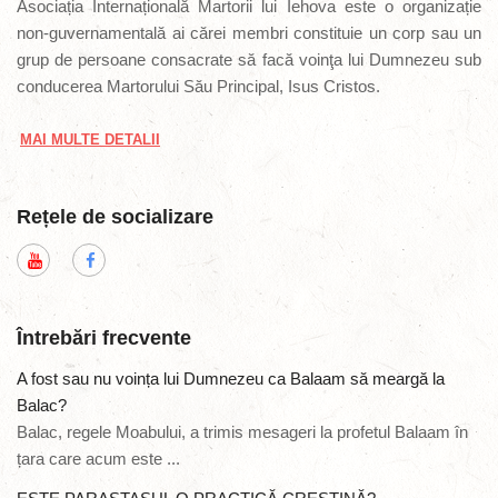
Asociația Internațională Martorii lui Iehova este o organizație
non-guvernamentală ai cărei membri constituie un corp sau un
grup de persoane consacrate să facă voinţa lui Dumnezeu sub
conducerea Martorului Său Principal, Isus Cristos.
MAI MULTE DETALII
Rețele de socializare
Întrebări frecvente
A fost sau nu voința lui Dumnezeu ca Balaam să meargă la
Balac?
Balac, regele Moabului, a trimis mesageri la profetul Balaam în
țara care acum este ...