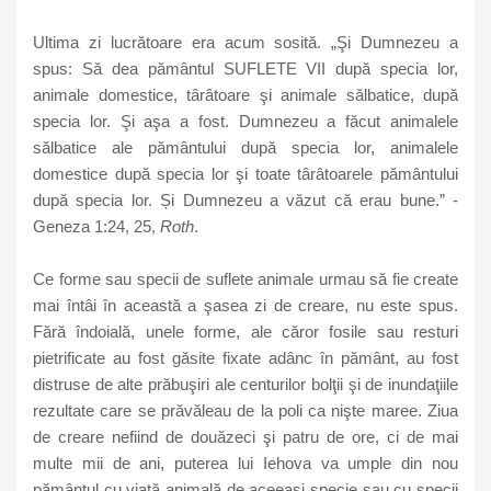
Ultima zi lucrătoare era acum sosită. „Şi Dumnezeu a
spus: Să dea pământul SUFLETE VII după specia lor,
animale domestice, târâtoare şi animale sălbatice, după
specia lor. Şi aşa a fost. Dumnezeu a făcut animalele
sălbatice ale pământului după specia lor, animalele
domestice după specia lor şi toate târâtoarele pământului
după specia lor. Și Dumnezeu a văzut că erau bune.” -
Geneza 1:24, 25,
Roth
.
Ce forme sau specii de suflete animale urmau să fie create
mai întâi în această a şasea zi de creare, nu este spus.
Fără îndoială, unele forme, ale căror fosile sau resturi
pietrificate au fost găsite fixate adânc în pământ, au fost
distruse de alte prăbuşiri ale centurilor bolţii şi de inundaţiile
rezultate care se prăvăleau de la poli ca nişte maree. Ziua
de creare nefiind de douăzeci şi patru de ore, ci de mai
multe mii de ani, puterea lui Iehova va umple din nou
pământul cu viaţă animală de aceeaşi specie sau cu specii