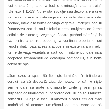
fost o seară, şi apoi a fost o dimineaţă: ziua a treia”.
(Geneza 1:11-13) Nu exista evoluţie sau dezvoltare a unei
forme sau specii de viaţă vegetală prin schimbări nedefinite,
neclare, într-o altă formă de viaţă vegetală. Înţelepciunea lui
Dumnezeu cea de multe feluri a creat mulţimea de forme
definite de plante şi vegetaţie, fiecare purtând sămânţă în
ea, pentru a se reproduce şi a continua propriul ei soi
neschimbat. Toată această aducere în existenţă a primelor
forme de viaţă vegetală a avut loc în întunericul care încă
acoperea firmamentul de deasupra pământului, sub bolta
densă de apă.
„Dumnezeu a spus: Să fie nişte luminători în întinderea
cerului, ca să despartă ziua de noapte; ei să fie nişte
semne care să arate anotimpurile, zilele şi anii; şi să
slujească de luminători în întinderea cerului, ca să lumineze
pământul. Şi aşa a fost. Dumnezeu a făcut cei doi mari
luminători, şi anume: luminătorul cel mai mare ca să