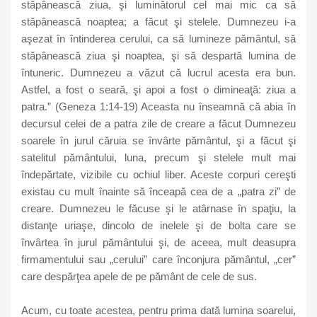
stăpânească ziua, şi luminătorul cel mai mic ca să
stăpânească noaptea; a făcut şi stelele. Dumnezeu i-a
aşezat în întinderea cerului, ca să lumineze pământul, să
stăpânească ziua şi noaptea, şi să despartă lumina de
întuneric. Dumnezeu a văzut că lucrul acesta era bun.
Astfel, a fost o seară, şi apoi a fost o dimineaţă: ziua a
patra.” (Geneza 1:14-19) Aceasta nu înseamnă că abia în
decursul celei de a patra zile de creare a făcut Dumnezeu
soarele în jurul căruia se învârte pământul, şi a făcut şi
satelitul pământului, luna, precum şi stelele mult mai
îndepărtate, vizibile cu ochiul liber. Aceste corpuri cereşti
existau cu mult înainte să înceapă cea de a „patra zi” de
creare. Dumnezeu le făcuse şi le atârnase în spaţiu, la
distanţe uriaşe, dincolo de inelele şi de bolta care se
învârtea în jurul pământului şi, de aceea, mult deasupra
firmamentului sau „cerului” care înconjura pământul, „cer”
care despărţea apele de pe pământ de cele de sus.
Acum, cu toate acestea, pentru prima dată lumina soarelui,