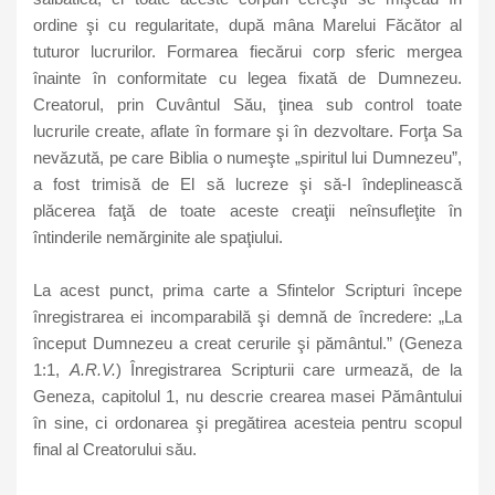
ordine şi cu regularitate, după mâna Marelui Făcător al
tuturor lucrurilor. Formarea fiecărui corp sferic mergea
înainte în conformitate cu legea fixată de Dumnezeu.
Creatorul, prin Cuvântul Său, ţinea sub control toate
lucrurile create, aflate în formare şi în dezvoltare. Forţa Sa
nevăzută, pe care Biblia o numeşte „spiritul lui Dumnezeu”,
a fost trimisă de El să lucreze şi să-I îndeplinească
plăcerea faţă de toate aceste creaţii neînsufleţite în
întinderile nemărginite ale spaţiului.
La acest punct, prima carte a Sfintelor Scripturi începe
înregistrarea ei incomparabilă şi demnă de încredere: „La
început Dumnezeu a creat cerurile şi pământul.” (Geneza
1:1,
A.R.V.
) Înregistrarea Scripturii care urmează, de la
Geneza, capitolul 1, nu descrie crearea masei Pământului
în sine, ci ordonarea şi pregătirea acesteia pentru scopul
final al Creatorului său.