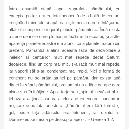
Într-o anumită etapă, apoi, suprafaţa pământului, cu
excepţia polilor, era cu totul acoperită de o boltă de centuri,
conţinând minerale şi apă, ca nişte benzi care o înfăşurau,
aflate în suspensie în jurul globului pământesc. Încă exista
o serie de inele care pluteau în înălţime la ecuator, şi astfel
aparenţa planetei noastre era atunci ca a planetei Saturn din
prezent. Pământul a atins această fază de dezvoltare a
inelelor şi centurilor mult mat repede decât Saturn,
deoarece, fiind un corp mai mic, s-a răcit mult mai repede,
iar vaporii săi s-au condensat mai rapid. Nici o formă de
continent nu se arăta atunci pe pământ, dar exista apă
direct în sânul pământului, precum şi un adânc de ape care
plana sus în înălţime. Apoi, forţa sau „spiritul” nevăzut al lui
Iehova a acţionat asupra acelor ape exterioare, punând în
mişcare suprafaţa acestora. „Pământul era fără formă şi
gol; peste faţa adâncului era întuneric, iar spiritul lui
Dumnezeu se mişca pe deasupra apelor.” - Geneza 1:2.