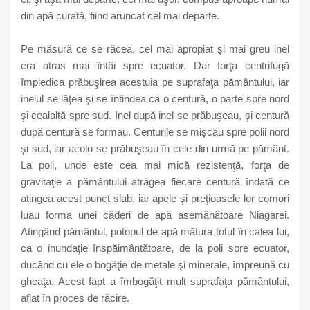
din apă curată, fiind aruncat cel mai departe.
Pe măsură ce se răcea, cel mai apropiat şi mai greu inel
era atras mai întâi spre ecuator. Dar forţa centrifugă
împiedica prăbuşirea acestuia pe suprafaţa pământului, iar
inelul se lăţea şi se întindea ca o centură, o parte spre nord
şi cealaltă spre sud. Inel după inel se prăbuşeau, şi centură
după centură se formau. Centurile se mişcau spre polii nord
şi sud, iar acolo se prăbuşeau în cele din urmă pe pământ.
La poli, unde este cea mai mică rezistenţă, forţa de
gravitaţie a pământului atrăgea fiecare centură îndată ce
atingea acest punct slab, iar apele şi preţioasele lor comori
luau forma unei căderi de apă asemănătoare Niagarei.
Atingând pământul, potopul de apă mătura totul în calea lui,
ca o inundaţie înspăimântătoare, de la poli spre ecuator,
ducând cu ele o bogăţie de metale şi minerale, împreună cu
gheaţa. Acest fapt a îmbogăţit mult suprafaţa pământului,
aflat în proces de răcire.