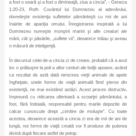
a fost o seară şi a fost o dimineaţă, ziua a cincia”. - Geneza
1:20-23,
Roth.
Cuvântul lui Dumnezeu al adevărului,
dovedeşte existenţa sufletelor pământeşti cu mii de ani
înainte de apariţia omului. Înregistrarea inspirată a lui
Dumnezeu numeşte monştrii marini şi alte creaturi ale
mării, cât şi păsările, „suflete vii”, deoarece trăiau şi aveau
o măsură de inteligenţă.
În decursul celei de-a cincia zi de creare, probabil că a avut
loc o prăbuşire la poli a altor centuri ale bolţii apoase, având
ca rezultat de astă dată nimicirea vieţii animale de apele
îngheţate, unele forme de viaţă animală fiind şterse din
existenţă, ne mai existând astăzi. Acest proces distructiv,
împreună cu ridicarea ulterioară a scoarţei pământului, a
fost, fără îndoială, responsabil pentru marile depozite de
calcar cunoscute drept „cimitire de moluşte”. Cu toate
acestea, deoarece această a cincia zi era de mii de ani de
lungă, noi forme de viaţă creată vor fi produse de puterea
divină după fiecare astfel de potop.