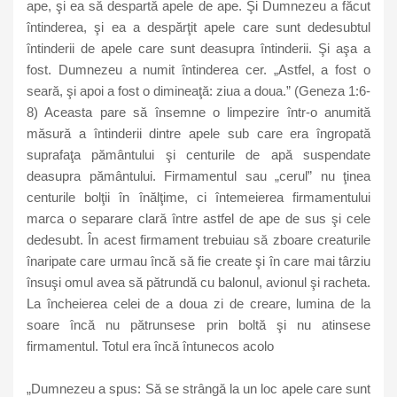
ape, şi ea să despartă apele de ape. Şi Dumnezeu a făcut
întinderea, şi ea a despărţit apele care sunt dedesubtul
întinderii de apele care sunt deasupra întinderii. Şi aşa a
fost. Dumnezeu a numit întinderea cer. „Astfel, a fost o
seară, şi apoi a fost o dimineaţă: ziua a doua.” (Geneza 1:6-
8) Aceasta pare să însemne o limpezire într-o anumită
măsură a întinderii dintre apele sub care era îngropată
suprafaţa pământului şi centurile de apă suspendate
deasupra pământului. Firmamentul sau „cerul” nu ţinea
centurile bolţii în înălţime, ci întemeierea firmamentului
marca o separare clară între astfel de ape de sus şi cele
dedesubt. În acest firmament trebuiau să zboare creaturile
înaripate care urmau încă să fie create şi în care mai târziu
însuşi omul avea să pătrundă cu balonul, avionul şi racheta.
La încheierea celei de a doua zi de creare, lumina de la
soare încă nu pătrunsese prin boltă şi nu atinsese
firmamentul. Totul era încă întunecos acolo
„Dumnezeu a spus: Să se strângă la un loc apele care sunt