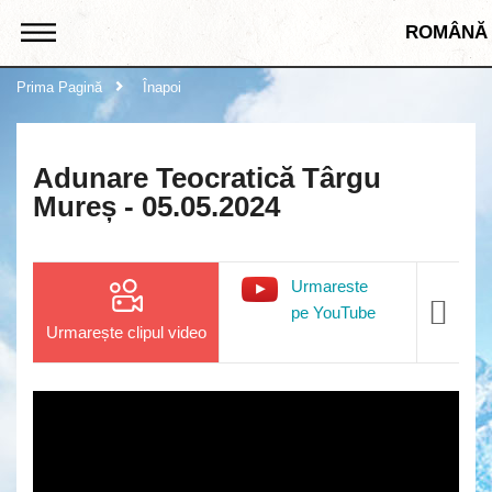
ROMÂNĂ
Prima Pagină
Înapoi
Adunare Teocratică Târgu
Mureș - 05.05.2024
Urmareste
pe YouTube
Urmarește clipul video